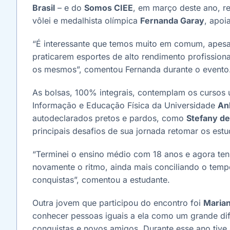
Brasil
– e do
Somos CIEE
, em março deste ano, r
vôlei e medalhista olímpica
Fernanda Garay
, apoi
“É interessante que temos muito em comum, apesar
praticarem esportes de alto rendimento profissiona
os mesmos”, comentou Fernanda durante o evento
As bolsas, 100% integrais, contemplam os cursos u
Informação e Educação Física da Universidade
An
autodeclarados pretos e pardos, como
Stefany de
principais desafios de sua jornada retomar os es
“Terminei o ensino médio com 18 anos e agora tenh
novamente o ritmo, ainda mais conciliando o temp
conquistas”, comentou a estudante.
Outra jovem que participou do encontro foi
Marian
conhecer pessoas iguais a ela como um grande dife
conquistas e novos amigos. Durante esse ano tive