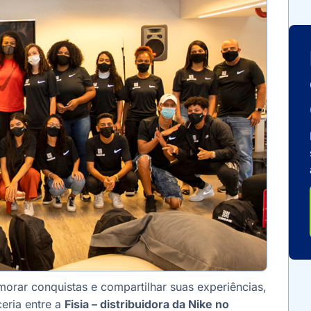
rar conquistas e compartilhar suas experiências,
eria entre a
Fisia – distribuidora da Nike no