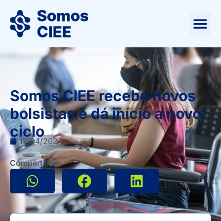
Somos CIEE recebe novos
bolsistas e dá início a novo
ciclo
17/04/2024
Compartilhe: