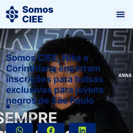
Somos CIEE, Nike e
Corinthians encerram
inscrições para bolsas
exclusivas para jovens
negros de São Paulo
28/06/2024
Compartilhe: